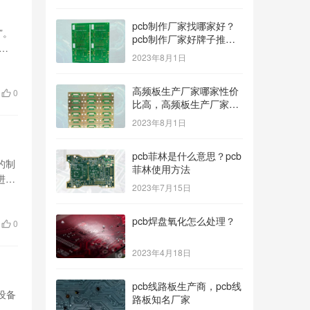
pcb制作厂家找哪家好？
”。
pcb制作厂家好牌子推
一
荐！
2023年8月1日
高频板生产厂家哪家性价
0
比高，高频板生产厂家哪
个公司的好？
2023年8月1日
pcb菲林是什么意思？pcb
的制
菲林使用方法
进行
2023年7月15日
pcb焊盘氧化怎么处理？
0
2023年4月18日
pcb线路板生产商，pcb线
子设备
路板知名厂家
…