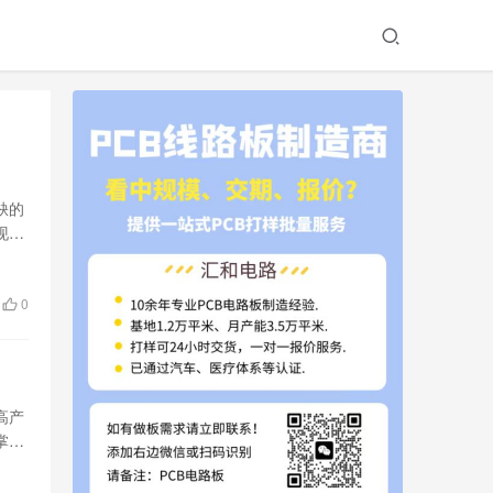
缺的
现更
0
高产
掌握