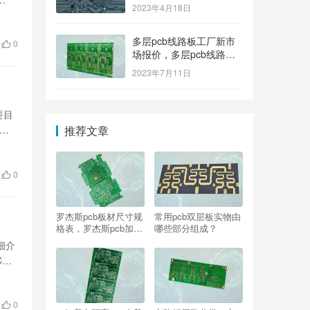
2023年4月18日
多层pcb线路板工厂新市
0
场报价，多层pcb线路板
厂家新参考价格
2023年7月11日
要目
推荐文章
…
0
罗杰斯pcb板材尺寸规
常用pcb双层板实物由
格表，罗杰斯pcb加工
哪些部分组成？
规格全超优惠
细介
B
0