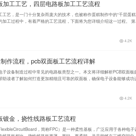
板加工工艺，四层电路板加工工艺流程
工工艺，是一门十分复杂而庞大的技术，也被称作蛋糕制作中的“千层蛋糕
的加工过程中，有着严格的工艺流程，下面将为您详细介绍这一过程。 第
四层电…
4.2K
板制作流程，pcb双面板工艺流程详解
是电子设备制造过程中常见的电路板类型之一。本文将详细解析PCB双面板
帮助读者了解如何打造更加精细且可靠的双面板，确保电子设备能够成功
双…
4.2K
板镀金，挠性线路板工艺流程
exibleCircuitBoard，简称FPC）是一种柔性基板，广泛应用于各种电
性线路板相比，挠性线路板更薄、更轻、更柔韧，并且能够在三维空间中