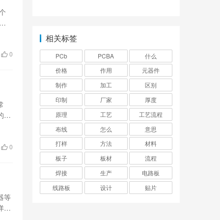
哪些？
家直销推荐
个
艺
相关标签
0
PCb
PCBA
什么
价格
作用
元器件
制作
加工
区别
印制
厂家
厚度
常
原理
工艺
工艺流程
的影
布线
怎么
意思
打样
方法
材料
0
板子
板材
流程
焊接
生产
电路板
线路板
设计
贴片
器等
详细