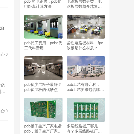
pcb 爬电距离，pcb爬
电路板层数分类，电
电距离计算方法
路板层数越多越复杂,
单层板设计简单
CB
pcb代工费用，pcba代
柔性电路板材料，fpc
工代料费用
软板是什么材质？
0
pcb多少层板子最好？
pcb工艺有哪几种，
户的
pcb多层板的优缺点
pcb工艺要求包含哪
料准
些？
0
pcb板子生产厂家电话
多层线路板厂哪儿
pcb，板子生产厂家有
有？多层线路板厂厂