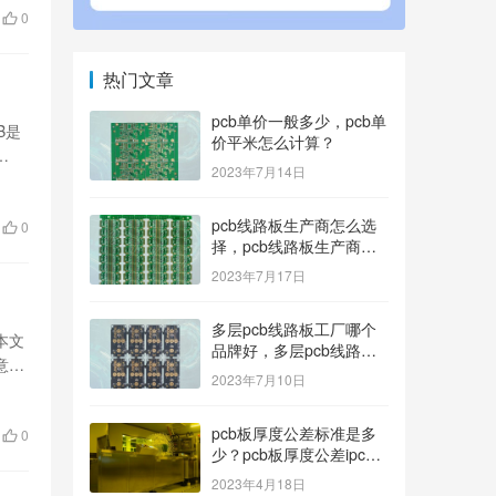
0
热门文章
pcb单价一般多少，pcb单
B是
价平米怎么计算？
…
2023年7月14日
pcb线路板生产商怎么选
0
择，pcb线路板生产商找
哪家好？
2023年7月17日
多层pcb线路板工厂哪个
本文
品牌好，多层pcb线路板
意事
厂家哪家产品好？
2023年7月10日
pcb板厚度公差标准是多
0
少？pcb板厚度公差ipc标
准
2023年4月18日