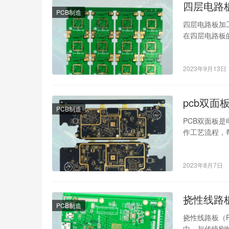
四层电路
PCB制造
四层电路板加
在四层电路板
步：布层设计
2023年9月13日
pcb双面
PCB制造
PCB双面板
作工艺流程，
装配。 PCB
2023年8月7日
挠性线路
PCB制造
挠性线路板（Fl
中。与传统刚