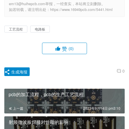
em13@huihepcb.com举报，一经查实，本站将立刻删除。
如若转载，请注明出处：https://www.16949pcb.com/5441.html
工艺流程
电路板
赞
(0)
0
生成海报
pcb的加工流程，pcb的生产工艺流程
上一篇
2023年9月14日 pm3:10
射频微波板焊接对性能的影响