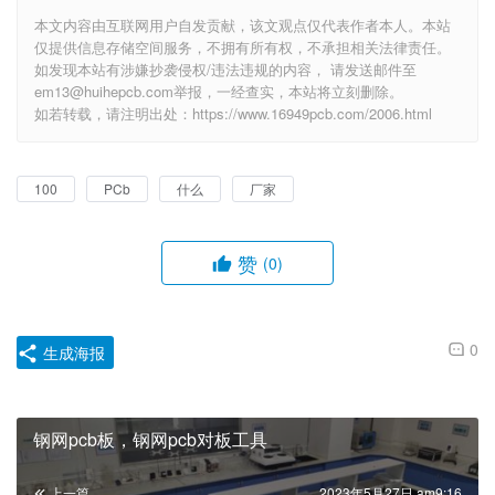
本文内容由互联网用户自发贡献，该文观点仅代表作者本人。本站
仅提供信息存储空间服务，不拥有所有权，不承担相关法律责任。
如发现本站有涉嫌抄袭侵权/违法违规的内容， 请发送邮件至
em13@huihepcb.com举报，一经查实，本站将立刻删除。
如若转载，请注明出处：https://www.16949pcb.com/2006.html
100
PCb
什么
厂家
赞
(0)
0
生成海报
钢网pcb板，钢网pcb对板工具
上一篇
2023年5月27日 am9:16