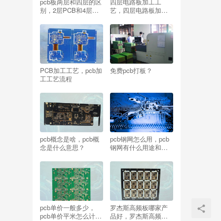
pcb板两层和四层的区
四层电路板加工工
别，2层PCB和4层
艺，四层电路板加工
PCB工艺
工艺流程
PCB加工工艺，pcb加
免费pcb打板？
工工艺流程
pcb概念是啥，pcb概
pcb钢网怎么用，pcb
念是什么意思？
钢网有什么用途和作
用？
pcb单价一般多少，
罗杰斯高频板哪家产
pcb单价平米怎么计
品好，罗杰斯高频板