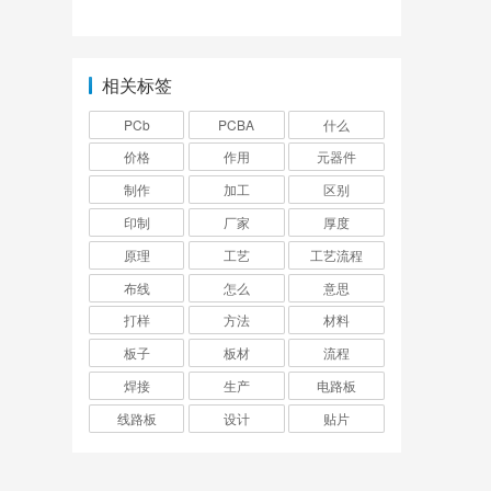
算？
哪家可信赖？
相关标签
PCb
PCBA
什么
价格
作用
元器件
制作
加工
区别
印制
厂家
厚度
原理
工艺
工艺流程
布线
怎么
意思
打样
方法
材料
板子
板材
流程
焊接
生产
电路板
线路板
设计
贴片