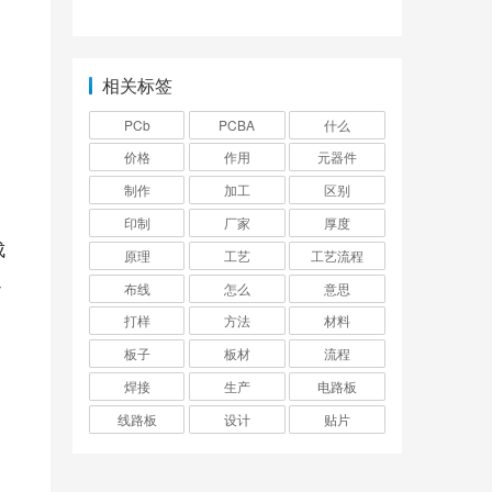
的？
相关标签
PCb
PCBA
什么
价格
作用
元器件
制作
加工
区别
印制
厂家
厚度
成
原理
工艺
工艺流程
通
布线
怎么
意思
打样
方法
材料
板子
板材
流程
焊接
生产
电路板
线路板
设计
贴片