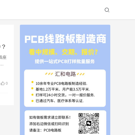
种？
插座
它
0