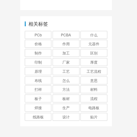
材料？
相关标签
PCb
PCBA
什么
价格
作用
元器件
制作
加工
区别
印制
厂家
厚度
原理
工艺
工艺流程
布线
怎么
意思
打样
方法
材料
板子
板材
流程
焊接
生产
电路板
线路板
设计
贴片