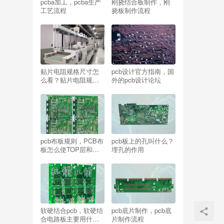
pcba加工，pcba生产
刚挠结合板制作，刚
工艺流程
挠板制作流程
贴片电阻规格尺寸怎
pcb设计官方指南，国
么看？贴片电阻规格
外的pcb设计论坛
尺寸0805
pcb布板规则，PCB布
pcb板上的孔叫什么？
板怎么使TOP层和
埋孔的作用
BOTTOM层整体互换
软硬结合pcb，软硬结
pcb底片制作，pcb底
合电路板主要用什么
片制作流程