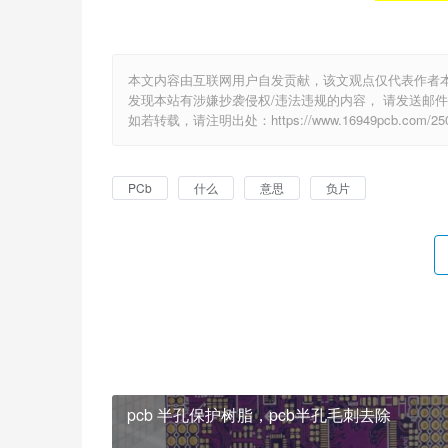
本文内容由互联网用户自发贡献，该文观点仅代表作者
发现本站有涉嫌抄袭侵权/违法违规的内容， 请发送邮件至 e
如若转载，请注明出处：https://www.16949pcb.com/2505
PCb
什么
意思
负片
pcb 半孔保护树脂，pcb半孔毛刺去除