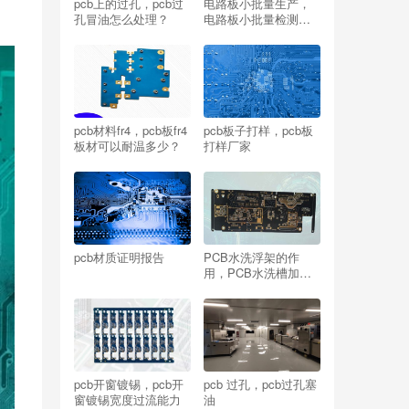
pcb上的过孔，pcb过
电路板小批量生产，
孔冒油怎么处理？
电路板小批量检测方
法
pcb材料fr4，pcb板fr4
pcb板子打样，pcb板
板材可以耐温多少？
打样厂家
pcb材质证明报告
PCB水洗浮架的作
用，PCB水洗槽加浮
架的作用!
pcb开窗镀锡，pcb开
pcb 过孔，pcb过孔塞
窗镀锡宽度过流能力
油