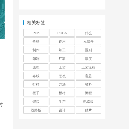
相关标签
PCb
PCBA
什么
价格
作用
元器件
制作
加工
区别
印制
厂家
厚度
原理
工艺
工艺流程
布线
怎么
意思
打样
方法
材料
板子
板材
流程
焊接
生产
电路板
时
线路板
设计
贴片