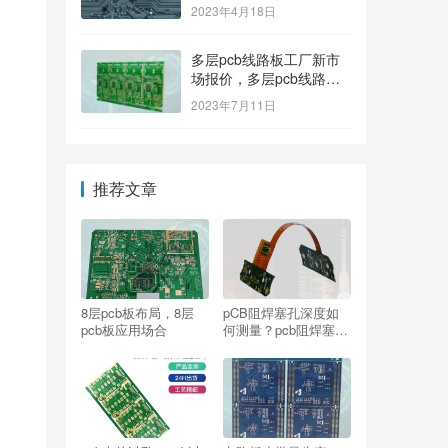
2023年4月18日
多层pcb线路板工厂新市
场报价，多层pcb线路板
厂家新参考价格
2023年7月11日
推荐文章
8层pcb板布局，8层
pCB阻焊塞孔深度如
pcb板应用场合
何测量？pcb阻焊塞孔
ipc标准