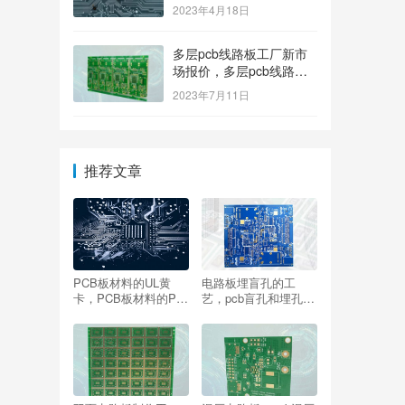
2023年4月18日
多层pcb线路板工厂新市
场报价，多层pcb线路板
厂家新参考价格
2023年7月11日
推荐文章
PCB板材料的UL黄
电路板埋盲孔的工
卡，PCB板材料的PP
艺，pcb盲孔和埋孔有
奶油层
什么区别？