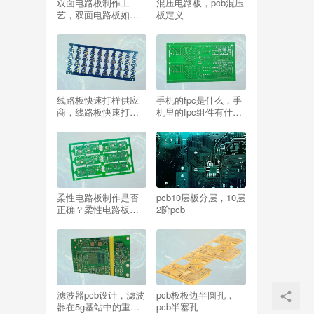
双面电路板制作工
混压电路板，pcb混压
艺，双面电路板如何
板定义
手工焊接
线路板快速打样供应
手机的fpc是什么，手
商，线路板快速打样
机里的fpc组件有什么
厂家有哪些？
用？
柔性电路板制作是否
pcb10层板分层，10层
正确？柔性电路板制
2阶pcb
作方法
滤波器pcb设计，滤波
pcb板板边半圆孔，
器在5g基站中的重要
pcb半塞孔