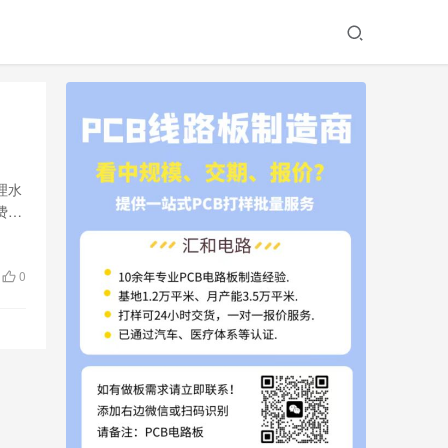
理水
费方
0