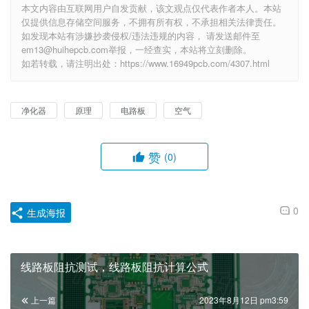
本文内容由互联网用户自发贡献，该文观点仅代表作者本人。本站
仅提供信息存储空间服务，不拥有所有权，不承担相关法律责任。
如发现本站有涉嫌抄袭侵权/违法违规的内容， 请发送邮件至
em13@huihepcb.com举报，一经查实，本站将立刻删除。
如若转载，请注明出处：https://www.16949pcb.com/4307.html
净化器
原理
电路板
空气
赞
(0)
0
生成海报
线路板阻抗测试，线路板阻抗计算公式
上一篇
2023年8月12日 pm3:59