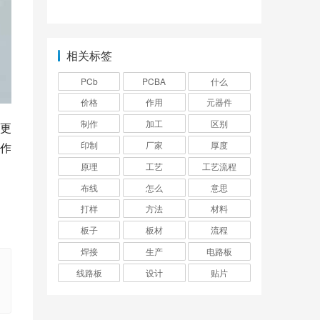
相关标签
PCb
PCBA
什么
价格
作用
元器件
制作
加工
区别
更
印制
厂家
厚度
作
原理
工艺
工艺流程
布线
怎么
意思
打样
方法
材料
板子
板材
流程
焊接
生产
电路板
线路板
设计
贴片