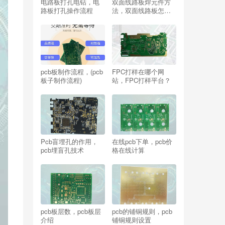
电路板打孔电钻，电
双面线路板焊元件方
路板打孔操作流程
法，双面线路板怎样
焊拆元件？
pcb板制作流程，(pcb
FPC打样在哪个网
板子制作流程)
站，FPC打样平台？
Pcb盲埋孔的作用，
在线pcb下单，pcb价
pcb埋盲孔技术
格在线计算
pcb板层数，pcb板层
pcb的铺铜规则，pcb
介绍
铺铜规则设置