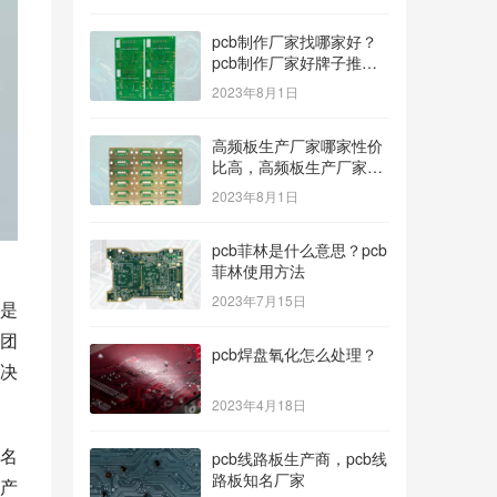
pcb制作厂家找哪家好？
pcb制作厂家好牌子推
荐！
2023年8月1日
高频板生产厂家哪家性价
比高，高频板生产厂家哪
个公司的好？
2023年8月1日
pcb菲林是什么意思？pcb
菲林使用方法
2023年7月15日
是
团
pcb焊盘氧化怎么处理？
决
2023年4月18日
名
pcb线路板生产商，pcb线
路板知名厂家
产