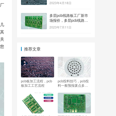
2023年4月18日
厂
多层pcb线路板工厂新市
场报价，多层pcb线路板
几
厂家新参考价格
2023年7月11日
其
关
您
推荐文章
pcb板加工流程，pcb
pcb投料技巧，pcb投
板加工工艺流程
料一般预报废点多
少？