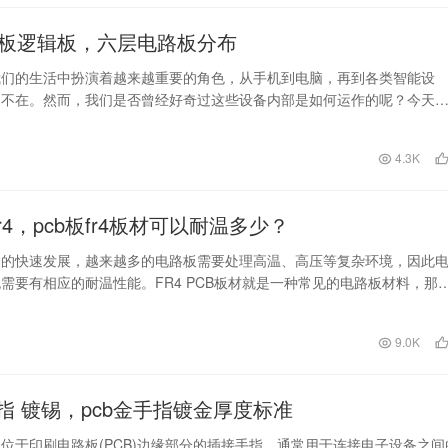
板逻辑板，六层电路板分布
我们的生活中扮演着越来越重要的角色，从手机到电脑，再到各类智能设
处不在。然而，我们是否曾经好奇过这些设备内部是如何运作的呢？今天
秘电子产品内部构造的…
日
4.3K
fr4，pcb板fr4板材可以耐温多少？
备的快速发展，越来越多的电路板需要处理高温、高压等复杂环境，因此
需要有相应的耐温性能。FR4 PCB板材就是一种常见的电路板材料，那
板材可以…
日
9.0K
手指 镀锡，pcb金手指镀金厚度标准
是位于印刷电路板(PCB)边缘部分的插接手指，通常用于连接电子设备之间