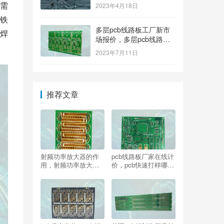
需
2023年4月18日
铁
多层pcb线路板工厂新市
焊
场报价，多层pcb线路板
厂家新参考价格
2023年7月11日
推荐文章
射频功率放大器的作
pcb线路板厂家在线计
用，射频功率放大器
价，pcb快速打样哪家
应用
好？看这里!