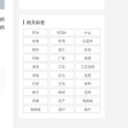
的
相关标签
的
PCb
PCBA
什么
价格
作用
元器件
制作
加工
区别
印制
厂家
厚度
原理
工艺
工艺流程
布线
怎么
意思
打样
方法
材料
板子
板材
流程
焊接
生产
电路板
线路板
设计
贴片