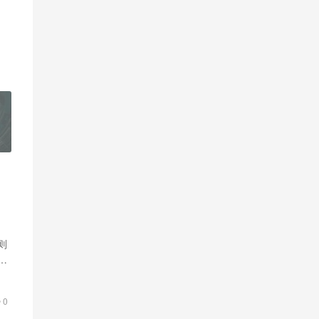
则
是
0