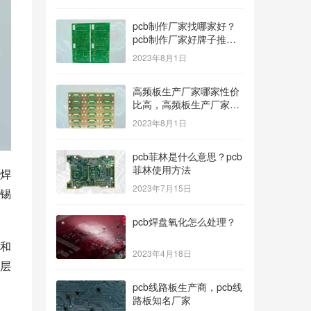
pcb制作厂家找哪家好？
pcb制作厂家好牌子推
荐！
2023年8月1日
高频板生产厂家哪家性价
比高，高频板生产厂家哪
个公司的好？
2023年8月1日
pcb菲林是什么意思？pcb
菲林使用方法
焊
2023年7月15日
锡
pcb焊盘氧化怎么处理？
和
2023年4月18日
层
pcb线路板生产商，pcb线
路板知名厂家