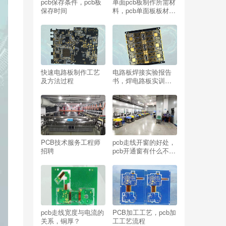
pcb保存条件，pcb板
单面pcb板制作所需材
保存时间
料，pcb单面板板材类
型
快速电路板制作工艺
电路板焊接实验报告
及方法过程
书，焊电路板实训报
告心得体会
PCB技术服务工程师
pcb走线开窗的好处，
招聘
pcb开通窗有什么不
好？
pcb走线宽度与电流的
PCB加工工艺，pcb加
关系，铜厚？
工工艺流程