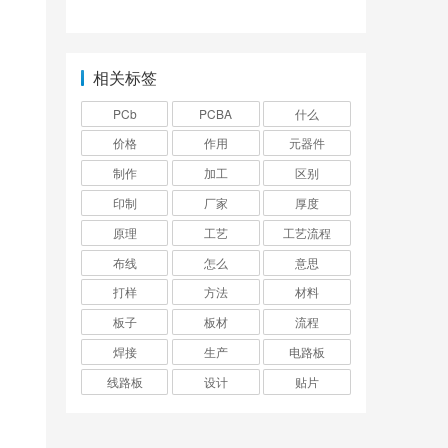
的差异
相关标签
PCb
PCBA
什么
价格
作用
元器件
制作
加工
区别
印制
厂家
厚度
原理
工艺
工艺流程
布线
怎么
意思
打样
方法
材料
板子
板材
流程
焊接
生产
电路板
线路板
设计
贴片