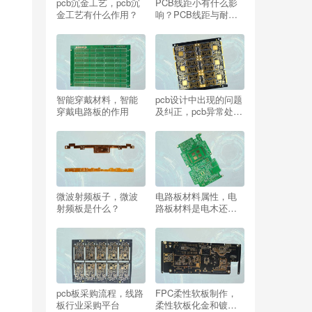
pcb沉金工艺，pcb沉
PCB线距小有什么影
金工艺有什么作用？
响？PCB线距与耐电
压关系表
智能穿戴材料，智能
pcb设计中出现的问题
穿戴电路板的作用
及纠正，pcb异常处理
大全
微波射频板子，微波
电路板材料属性，电
射频板是什么？
路板材料是电木还是
玻纤板？
pcb板采购流程，线路
FPC柔性软板制作，
板行业采购平台
柔性软板化金和镀金