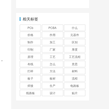
利弊，
相关标签
PCb
PCBA
什么
价格
作用
元器件
制作
加工
区别
印制
厂家
厚度
原理
工艺
工艺流程
，
布线
怎么
意思
打样
方法
材料
板子
板材
流程
焊接
生产
电路板
线路板
设计
贴片