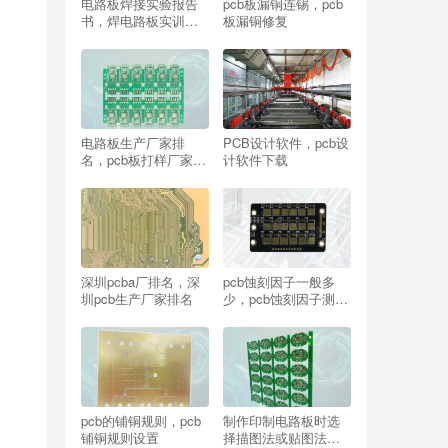
电路板焊接实验报告
pcb板漏铜连锡，pcb
书，焊电路板实训报
板漏铜修复
告心得体会
电路板生产厂家排
PCB设计软件，pcb设
名，pcb板打样厂家排
计软件下载
行前十？
深圳pcba厂排名，深
pcb蚀刻因子一般多
圳pcb生产厂家排名
少，pcb蚀刻因子测试
频率是多少？
pcb的铺铜规则，pcb
制作印制电路板时选
铺铜规则设置
择描图法或贴图法的