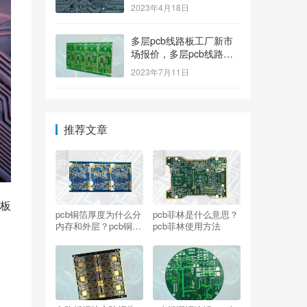
2023年4月18日
多层pcb线路板工厂新市
场报价，多层pcb线路板
厂家新参考价格
2023年7月11日
推荐文章
板
pcb铜箔厚度为什么分
pcb菲林是什么意思？
内存和外层？pcb铜箔
pcb菲林使用方法
厚度与电流