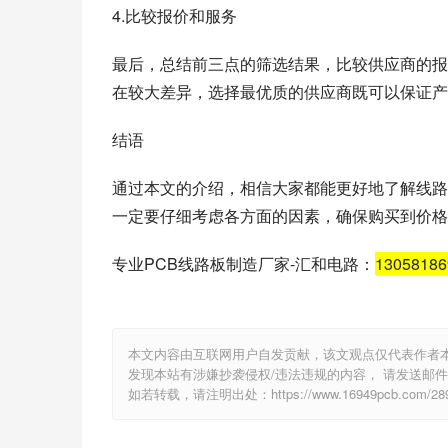
4.比较报价和服务
最后，总结前三点的筛选结果，比较供应商的报
在较大差异，选择最优质的供应商既可以保证产
结语
通过本文的介绍，相信大家都能更好地了解线路
一定要仔细考虑各方面的因素，确保购买到价格
专业PCB线路板制造厂家-汇和电路：
1305818
本文内容由互联网用户自发贡献，该文观点仅代表作者
发现本站有涉嫌抄袭侵权/违法违规的内容， 请发送邮件至 e
如若转载，请注明出处：https://www.16949pcb.com/2899