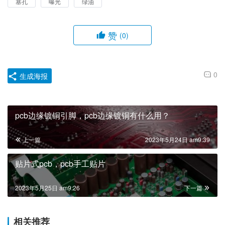
塞孔
曝光
绿油
赞
(0)
0
生成海报
pcb边缘镀铜引脚，pcb边缘镀铜有什么用？
上一篇
2023年5月24日 am9:39
贴片式pcb，pcb手工贴片
2023年5月25日 am9:26
下一篇
相关推荐