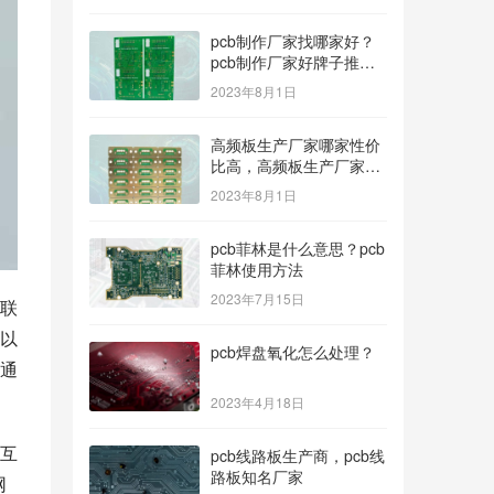
pcb制作厂家找哪家好？
pcb制作厂家好牌子推
荐！
2023年8月1日
高频板生产厂家哪家性价
比高，高频板生产厂家哪
个公司的好？
2023年8月1日
pcb菲林是什么意思？pcb
菲林使用方法
2023年7月15日
联
以
pcb焊盘氧化怎么处理？
通
2023年4月18日
互
pcb线路板生产商，pcb线
路板知名厂家
网