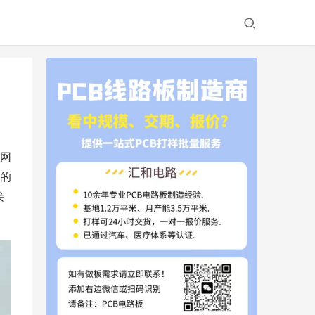
网
的
接