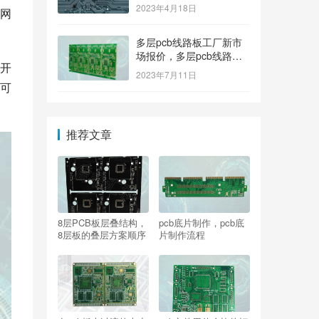
2023年4月18日
网
多层pcb线路板工厂新市
场报价，多层pcb线路板
开
厂家新参考价格
2023年7月11日
可
推荐文章
8层PCB板层叠结构，
pcb底片制作，pcb底
8层板的叠层方案顺序
片制作流程