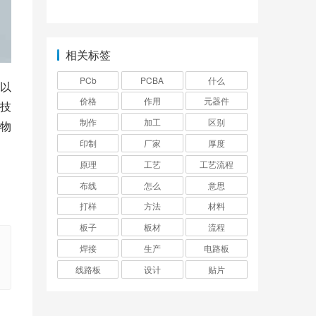
则怎么设置？
相关标签
PCb
PCBA
什么
以
价格
作用
元器件
技
制作
加工
区别
物
印制
厂家
厚度
原理
工艺
工艺流程
布线
怎么
意思
打样
方法
材料
板子
板材
流程
焊接
生产
电路板
线路板
设计
贴片