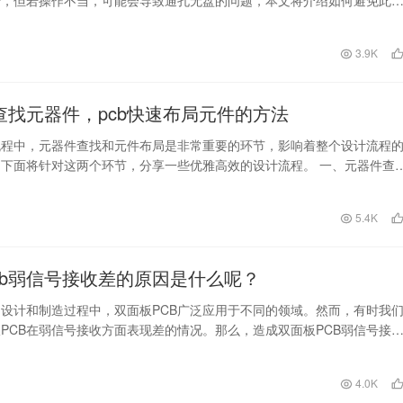
步，但若操作不当，可能会导致通孔无盘的问题，本文将介绍如何避免此
 关键词…
日
3.9K
速查找元器件，pcb快速布局元件的方法
流程中，元器件查找和元件布局是非常重要的环节，影响着整个设计流程
下面将针对这两个环节，分享一些优雅高效的设计流程。 一、元器件查
元器件搜索…
日
5.4K
cb弱信号接收差的原因是什么呢？
设计和制造过程中，双面板PCB广泛应用于不同的领域。然而，有时我
PCB在弱信号接收方面表现差的情况。那么，造成双面板PCB弱信号接
么呢？ 首…
4.0K