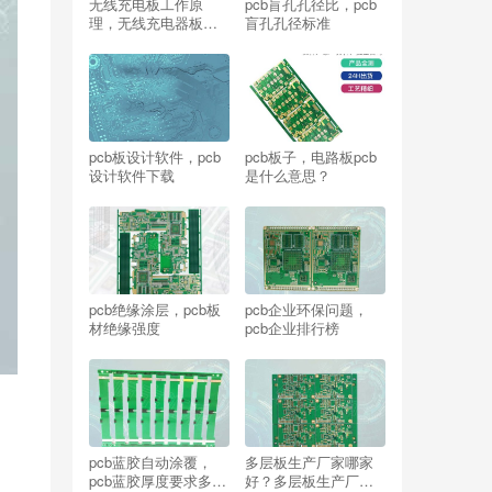
无线充电板工作原
pcb盲孔孔径比，pcb
理，无线充电器板怎
盲孔孔径标准
么用？
pcb板设计软件，pcb
pcb板子，电路板pcb
设计软件下载
是什么意思？
pcb绝缘涂层，pcb板
pcb企业环保问题，
材绝缘强度
pcb企业排行榜
pcb蓝胶自动涂覆，
多层板生产厂家哪家
pcb蓝胶厚度要求多
好？多层板生产厂家