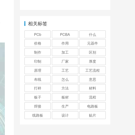
。
少？
电话
。
相关标签
它
PCb
PCBA
什么
价格
作用
元器件
制作
加工
区别
印制
厂家
厚度
原理
工艺
工艺流程
布线
怎么
意思
打样
方法
材料
板子
板材
流程
焊接
生产
电路板
线路板
设计
贴片