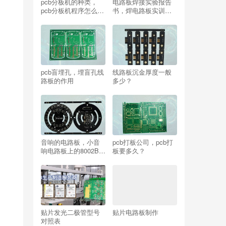
pcb分板机的种类，
电路板焊接实验报告
pcb分板机程序怎么
书，焊电路板实训报
调？
告心得体会
pcb盲埋孔，埋盲孔线
线路板沉金厚度一般
路板的作用
多少？
音响的电路板，小音
pcb打板公司，pcb打
响电路板上的8002B是
板要多久？
什么意思？
贴片发光二极管型号
贴片电路板制作
对照表