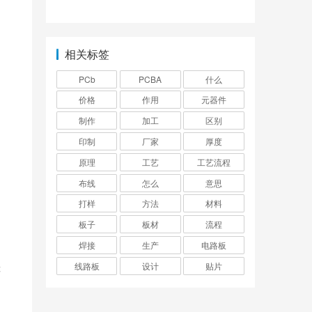
相关标签
PCb
PCBA
什么
价格
作用
元器件
制作
加工
区别
，
印制
厂家
厚度
原理
工艺
工艺流程
和
布线
怎么
意思
打样
方法
材料
板子
板材
流程
焊接
生产
电路板
差
线路板
设计
贴片