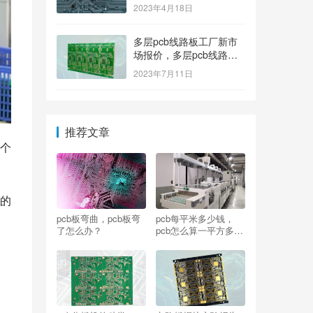
2023年4月18日
多层pcb线路板工厂新市
场报价，多层pcb线路板
厂家新参考价格
2023年7月11日
推荐文章
个
的
pcb板弯曲，pcb板弯
pcb每平米多少钱，
了怎么办？
pcb怎么算一平方多少
钱？