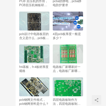
PCB 层压机的作用，
pcba防静电，pcba静
PCB层压机钢板研磨
电防护要求
时间规范是多少？
pcb设计中电路板层的
4层pcb板厚度一般是
含义是什么，pcb板层
多少？
数怎么规定？
fr4基板，fr-4板材厚度
电路板厂家哪家好一
规格
点，电路板厂家哪家
好些？
pcb钢网文件格式，
四层电路板制作方
pcb钢网资料是什么？
法，四层电路板制作