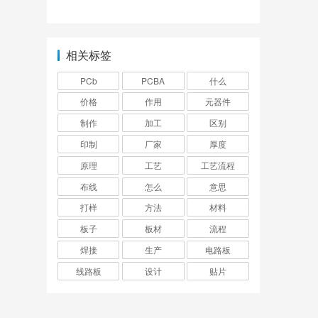
过程
相关标签
PCb
PCBA
什么
价格
作用
元器件
制作
加工
区别
印制
厂家
厚度
原理
工艺
工艺流程
布线
怎么
意思
打样
方法
材料
板子
板材
流程
焊接
生产
电路板
线路板
设计
贴片