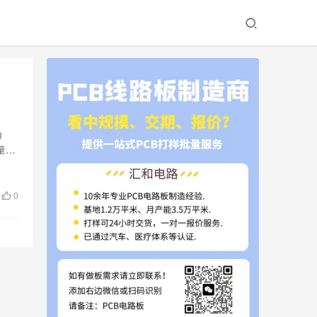
角
量控
0